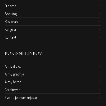
O nama
Booking
Restoran
Karijera
Kontakt
KORISNI LINKOVI
Almy d.o.o.
Almy gradnja
Almy beton
Ceralmyco
Sve na jednom mjestu