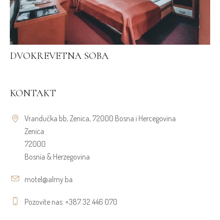
DVOKREVETNA SOBA
J
KONTAKT
Vrandučka bb, Zenica, 72000 Bosna i Hercegovina
Zenica
72000
Bosnia & Herzegovina
motel@almy.ba
Pozovite nas: +387 32 446 070