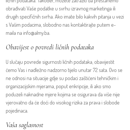
ličnih podataka. Također, možete zatražiti da prestanemo
obrađivati Vaše podatke u svrhu izravnog marketinga ili
drugih specifičnih svrha. Ako imate bilo kakvih pitanja u vezi
s Vašim podacima, slobodno nas kontaktirajte putem e-
maila na info@almy.ba.
Obavijest o povredi ličnih podataka
U slučaju povrede sigurnosti ličnih podataka, obavijestit
ćemo Vas i nadležno nadzorno tijelo unutar 72 sata. Ovo se
ne odnosi na situacije gdje su podaci zaštićeni tehničkim i
organizacijskim mjerama, poput enkripcije, ili ako smo
poduzeli naknadne mjere kojima se osigurava da više nije
vjerovatno da će doći do visokog rizika za prava i slobode
pojedinaca.
Vaša saglasnost