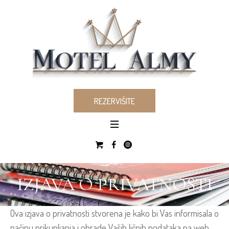
REZERVIŠITE
IZJAVA O PRIVATNOSTI
Ova izjava o privatnosti stvorena je kako bi Vas informisala o
načinu prikupljanja i obrade Vaših ličnih podataka na web