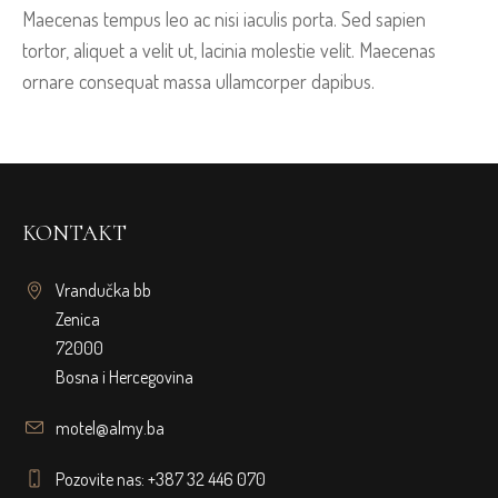
Maecenas tempus leo ac nisi iaculis porta. Sed sapien
tortor, aliquet a velit ut, lacinia molestie velit. Maecenas
ornare consequat massa ullamcorper dapibus.
KONTAKT
Vrandučka bb
Zenica
72000
Bosna i Hercegovina
motel@almy.ba
Pozovite nas: +387 32 446 070