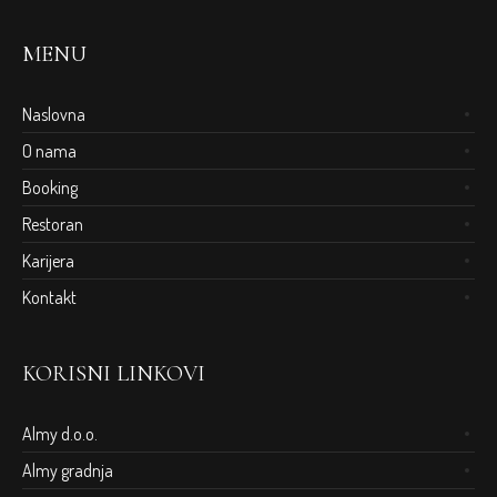
MENU
Naslovna
O nama
Booking
Restoran
Karijera
Kontakt
KORISNI LINKOVI
Almy d.o.o.
Almy gradnja