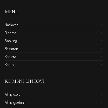
MENU
Naslovna
O nama
Booking
Restoran
Karijera
Kontakt
KORISNI LINKOVI
Almy d.o.o.
Almy gradnja