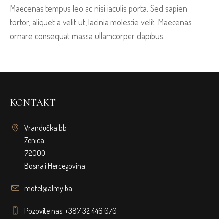
Maecenas tempus leo ac nisi iaculis porta. Sed sapien
tortor, aliquet a velit ut, lacinia molestie velit. Maecenas
ornare consequat massa ullamcorper dapibus.
KONTAKT
Vrandučka bb
Zenica
72000
Bosna i Hercegovina
motel@almy.ba
Pozovite nas: +387 32 446 070