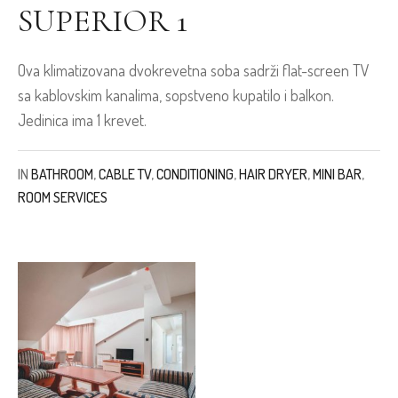
SUPERIOR 1
Ova klimatizovana dvokrevetna soba sadrži flat-screen TV
sa kablovskim kanalima, sopstveno kupatilo i balkon.
Jedinica ima 1 krevet.
IN
BATHROOM
,
CABLE TV
,
CONDITIONING
,
HAIR DRYER
,
MINI BAR
,
ROOM SERVICES