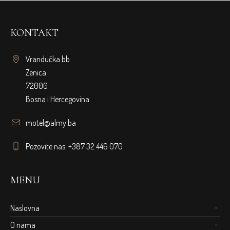
KONTAKT
Vrandučka bb
Zenica
72000
Bosna i Hercegovina
motel@almy.ba
Pozovite nas: +387 32 446 070
MENU
Naslovna
O nama