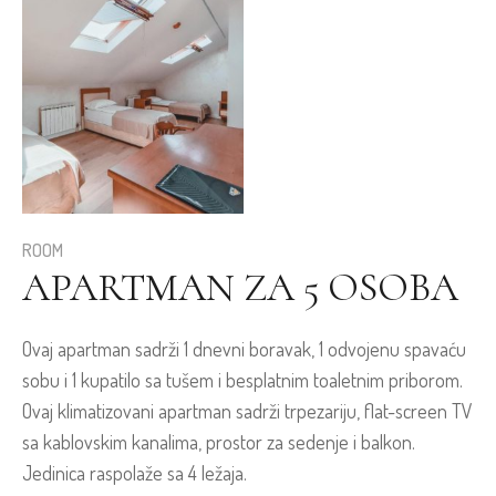
ROOM
APARTMAN ZA 5 OSOBA
Ovaj apartman sadrži 1 dnevni boravak, 1 odvojenu spavaću
sobu i 1 kupatilo sa tušem i besplatnim toaletnim priborom.
Ovaj klimatizovani apartman sadrži trpezariju, flat-screen TV
sa kablovskim kanalima, prostor za sedenje i balkon.
Jedinica raspolaže sa 4 ležaja.