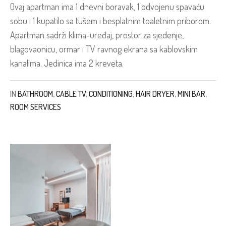
Ovaj apartman ima 1 dnevni boravak, 1 odvojenu spavaću
sobu i 1 kupatilo sa tušem i besplatnim toaletnim priborom.
Apartman sadrži klima-uređaj, prostor za sjedenje,
blagovaonicu, ormar i TV ravnog ekrana sa kablovskim
kanalima. Jedinica ima 2 kreveta.
IN
BATHROOM
,
CABLE TV
,
CONDITIONING
,
HAIR DRYER
,
MINI BAR
,
ROOM SERVICES