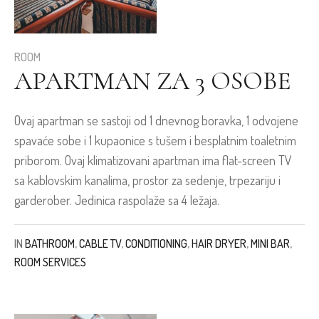
ROOM
APARTMAN ZA 3 OSOBE
Ovaj apartman se sastoji od 1 dnevnog boravka, 1 odvojene
spavaće sobe i 1 kupaonice s tušem i besplatnim toaletnim
priborom. Ovaj klimatizovani apartman ima flat-screen TV
sa kablovskim kanalima, prostor za sedenje, trpezariju i
garderober. Jedinica raspolaže sa 4 ležaja.
IN
BATHROOM
,
CABLE TV
,
CONDITIONING
,
HAIR DRYER
,
MINI BAR
,
ROOM SERVICES