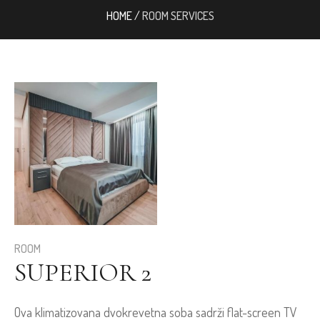
HOME
/
ROOM SERVICES
ROOM
SUPERIOR 2
Ova klimatizovana dvokrevetna soba sadrži flat-screen TV