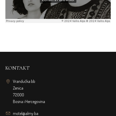
KONTAKT
Vrandučka bb
Zenica
72000
Bosna i Hercegovina
motel@almy.ba