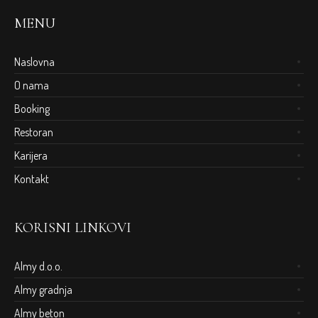
MENU
Naslovna
O nama
Booking
Restoran
Karijera
Kontakt
KORISNI LINKOVI
Almy d.o.o.
Almy gradnja
Almy beton