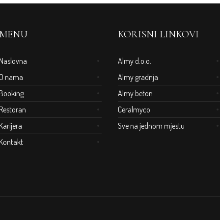
MENU
KORISNI LINKOVI
Naslovna
Almy d.o.o.
O nama
Almy gradnja
Booking
Almy beton
Restoran
Ceralmyco
Karijera
Sve na jednom mjestu
Kontakt