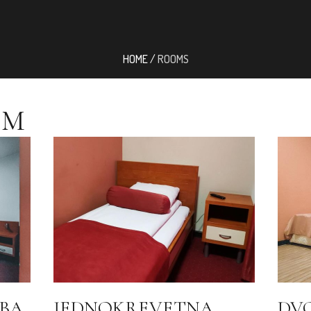
HOME
/
ROOMS
OM
BA
JEDNOKREVETNA
DV