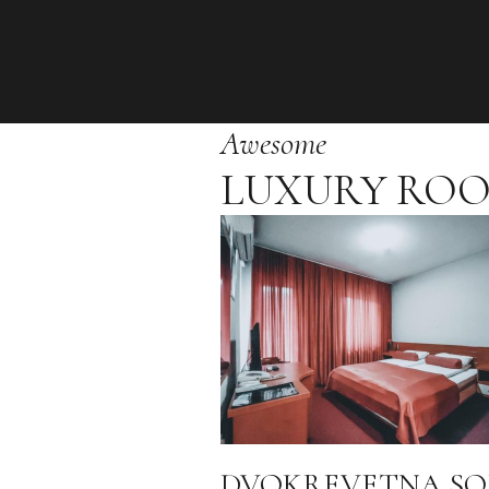
Awesome
LUXURY RO
DVOKREVETNA SO