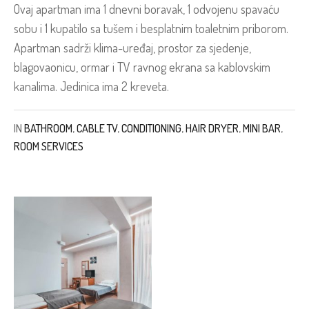
Ovaj apartman ima 1 dnevni boravak, 1 odvojenu spavaću
sobu i 1 kupatilo sa tušem i besplatnim toaletnim priborom.
Apartman sadrži klima-uređaj, prostor za sjedenje,
blagovaonicu, ormar i TV ravnog ekrana sa kablovskim
kanalima. Jedinica ima 2 kreveta.
IN
BATHROOM
,
CABLE TV
,
CONDITIONING
,
HAIR DRYER
,
MINI BAR
,
ROOM SERVICES