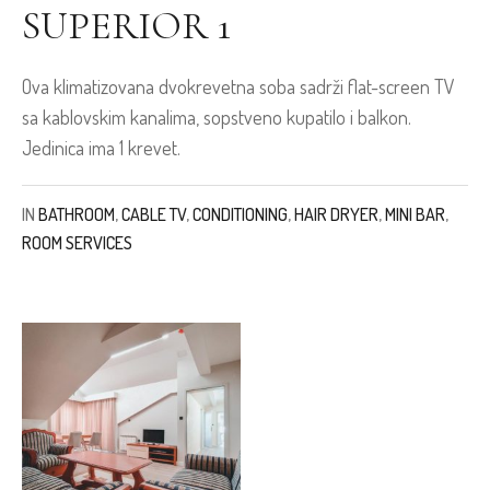
SUPERIOR 1
Ova klimatizovana dvokrevetna soba sadrži flat-screen TV
sa kablovskim kanalima, sopstveno kupatilo i balkon.
Jedinica ima 1 krevet.
IN
BATHROOM
,
CABLE TV
,
CONDITIONING
,
HAIR DRYER
,
MINI BAR
,
ROOM SERVICES