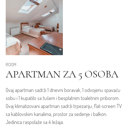
ROOM
APARTMAN ZA 5 OSOBA
Ovaj apartman sadrži 1 dnevni boravak, 1 odvojenu spavaću
sobu i 1 kupatilo sa tušem i besplatnim toaletnim priborom.
Ovaj klimatizovani apartman sadrži trpezariju, flat-screen TV
sa kablovskim kanalima, prostor za sedenje i balkon.
Jedinica raspolaže sa 4 ležaja.