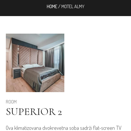
HOME
/
MOTEL ALMY
ROOM
SUPERIOR 2
Ova klimatizovana dvokrevetna soba sadrži flat-screen TV