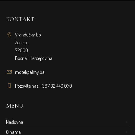
KONTAKT
Vrandučka bb
Zenica
72000
Bosna i Hercegovina
motel@almy.ba
Pozovite nas: +387 32 446 070
MENU
Naslovna
O nama