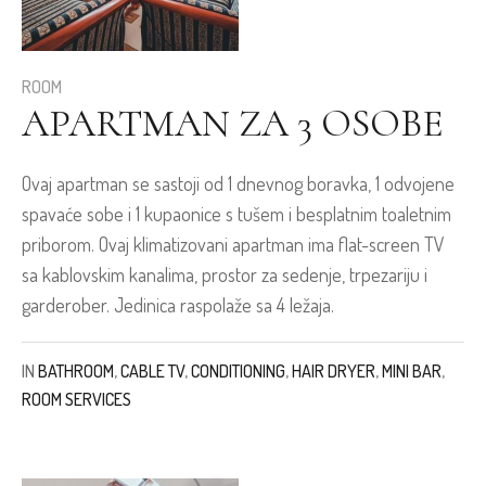
ROOM
APARTMAN ZA 3 OSOBE
Ovaj apartman se sastoji od 1 dnevnog boravka, 1 odvojene
spavaće sobe i 1 kupaonice s tušem i besplatnim toaletnim
priborom. Ovaj klimatizovani apartman ima flat-screen TV
sa kablovskim kanalima, prostor za sedenje, trpezariju i
garderober. Jedinica raspolaže sa 4 ležaja.
IN
BATHROOM
,
CABLE TV
,
CONDITIONING
,
HAIR DRYER
,
MINI BAR
,
ROOM SERVICES